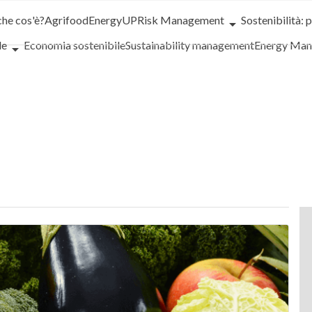
che cos'è?
Agrifood
EnergyUP
Risk Management
Sostenibilità: 
le
Economia sostenibile
Sustainability management
Energy Ma
iance
Corporate governance
Digital for ESG
ESG Smart Data
Ult