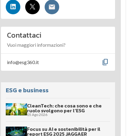
Contattaci
Vuoi maggiori informazioni?
content_copy
info@esg360.it
ESG e business
CleanTech: che cosa sono e che
ruolo svolgono per l’ESG
05 Ago 2026
Focus su AI e sostenibilità per il
report ESG 2025 JAGGAER