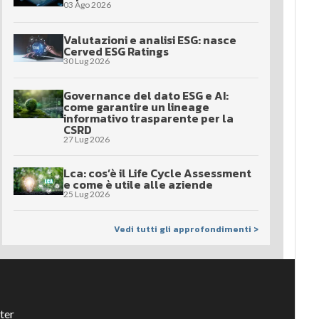
03 Ago 2026
Valutazioni e analisi ESG: nasce
Cerved ESG Ratings
30 Lug 2026
Governance del dato ESG e AI:
come garantire un lineage
informativo trasparente per la
CSRD
27 Lug 2026
Lca: cos’è il Life Cycle Assessment
e come è utile alle aziende
25 Lug 2026
Vedi tutti gli approfondimenti >
ter