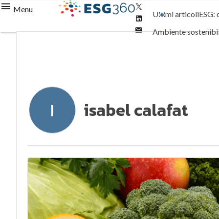
Twitter
Menu
Ultimi articoli
ESG: 
Linkedin
Email
Ambiente sostenibi
Normative e Compl
isabel calafat
I