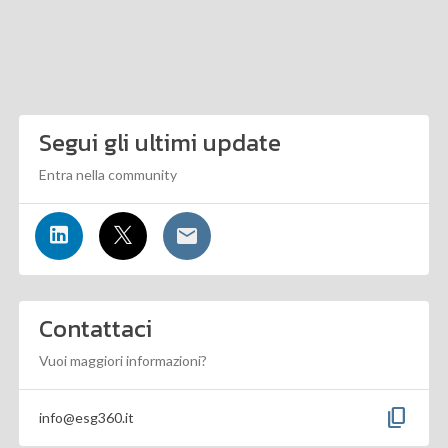
Segui gli ultimi update
Entra nella community
Contattaci
Vuoi maggiori informazioni?
content_copy
info@esg360.it