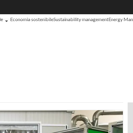
che cos'è?
Agrifood
EnergyUP
Risk Management
Sostenibilità: 
le
Economia sostenibile
Sustainability management
Energy Ma
iance
Corporate governance
Digital for ESG
ESG Smart Data
Ult