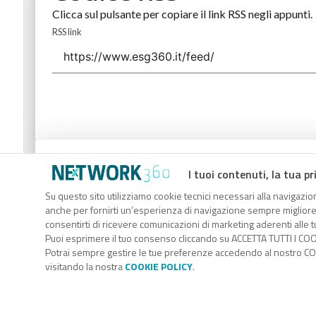
Clicca sul pulsante per copiare il link RSS negli appunti.
RSS link
Codice Rss
I tuoi contenuti, la tua pr
Clicca sul pulsante per copiare il link RSS negli appunti.
Su questo sito utilizziamo cookie tecnici necessari alla navigazion
anche per fornirti un’esperienza di navigazione sempre migliore, p
RSS link
consentirti di ricevere comunicazioni di marketing aderenti alle tu
Puoi esprimere il tuo consenso cliccando su ACCETTA TUTTI I COO
Potrai sempre gestire le tue preferenze accedendo al nostro COO
visitando la nostra
COOKIE POLICY
.