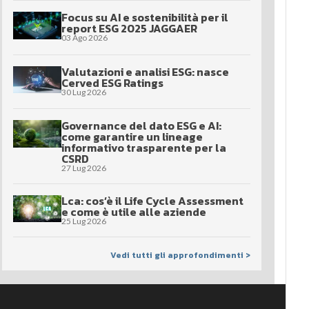
Focus su AI e sostenibilità per il
report ESG 2025 JAGGAER
03 Ago 2026
Valutazioni e analisi ESG: nasce
Cerved ESG Ratings
30 Lug 2026
Governance del dato ESG e AI:
come garantire un lineage
informativo trasparente per la
CSRD
27 Lug 2026
Lca: cos’è il Life Cycle Assessment
e come è utile alle aziende
25 Lug 2026
Vedi tutti gli approfondimenti >