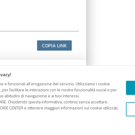
COPIA LINK
ivacy!
e e funzionali all’erogazione del servizio. Utilizziamo i cookie
er facilitare le interazioni con le nostre funzionalità social e per
e abitudini di navigazione e ai tuoi interessi.
KIE. Chiudendo questa informativa, continui senza accettare.
KIE CENTER e ottenere maggiori informazioni sui cookie utilizzati,
COPIA LINK