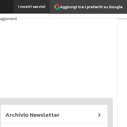
I nostri servizi
Aggiungi tra i preferiti su Google
perché è importante?
nagement
imi articoli
Archivio Newsletter