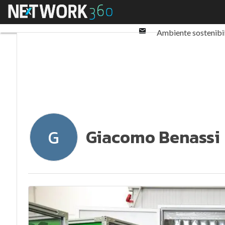
Twitter
Menu
Ultimi articoli
ESG: 
Linkedin
Email
Ambiente sostenibi
Normative e Compl
Giacomo Benassi
G