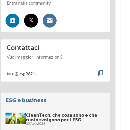
Entra nella community
Contattaci
Vuoi maggiori informazioni?
content_copy
info@esg360.it
ESG e business
CleanTech: che cosa sono e che
ruolo svolgono per l’ESG
05 Ago 2026