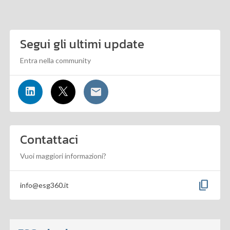
Segui gli ultimi update
Entra nella community
Contattaci
Vuoi maggiori informazioni?
content_copy
info@esg360.it