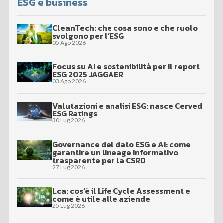
ESG e business
CleanTech: che cosa sono e che ruolo
svolgono per l’ESG
05 Ago 2026
Focus su AI e sostenibilità per il report
ESG 2025 JAGGAER
03 Ago 2026
Valutazioni e analisi ESG: nasce Cerved
ESG Ratings
30 Lug 2026
Governance del dato ESG e AI: come
garantire un lineage informativo
trasparente per la CSRD
27 Lug 2026
Lca: cos’è il Life Cycle Assessment e
come è utile alle aziende
25 Lug 2026