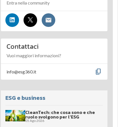
Entra nella community
Contattaci
Vuoi maggiori informazioni?
content_copy
info@esg360.it
ESG e business
CleanTech: che cosa sono e che
ruolo svolgono per l’ESG
05 Ago 2026