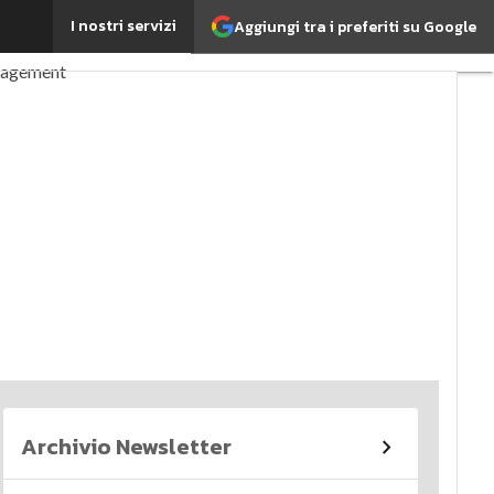
I nostri servizi
Aggiungi tra i preferiti su Google
perché è importante?
nagement
imi articoli
Archivio Newsletter