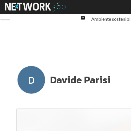
Twitter
Menu
Ultimi articoli
ESG: 
Linkedin
Email
Ambiente sostenibi
Normative e Compl
Davide Parisi
D