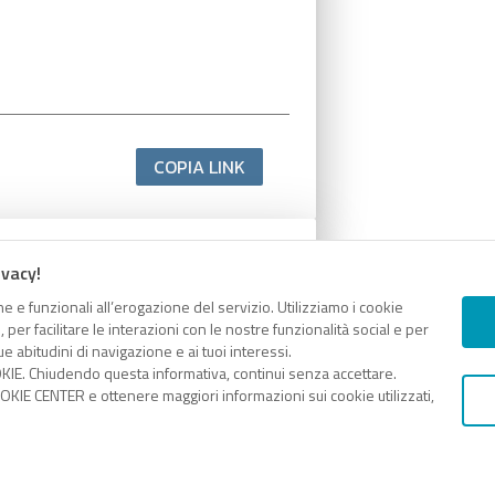
COPIA LINK
ivacy!
e e funzionali all’erogazione del servizio. Utilizziamo i cookie
er facilitare le interazioni con le nostre funzionalità social e per
e abitudini di navigazione e ai tuoi interessi.
KIE. Chiudendo questa informativa, continui senza accettare.
KIE CENTER e ottenere maggiori informazioni sui cookie utilizzati,
COPIA LINK