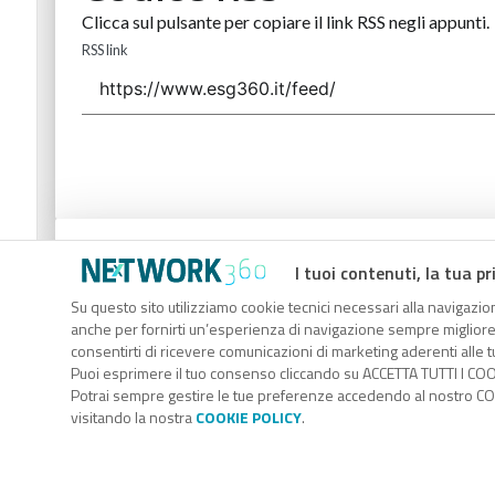
Clicca sul pulsante per copiare il link RSS negli appunti.
RSS link
Codice Rss
I tuoi contenuti, la tua pr
Clicca sul pulsante per copiare il link RSS negli appunti.
Su questo sito utilizziamo cookie tecnici necessari alla navigazion
anche per fornirti un’esperienza di navigazione sempre migliore, p
RSS link
consentirti di ricevere comunicazioni di marketing aderenti alle tu
Puoi esprimere il tuo consenso cliccando su ACCETTA TUTTI I COO
Potrai sempre gestire le tue preferenze accedendo al nostro COO
visitando la nostra
COOKIE POLICY
.