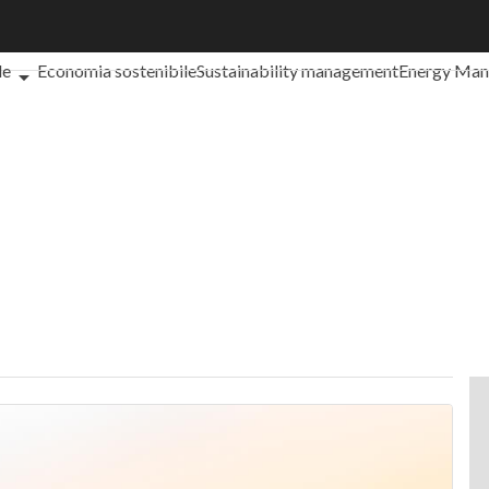
che cos'è?
Agrifood
EnergyUP
Risk Management
Sostenibilità: 
le
Economia sostenibile
Sustainability management
Energy Ma
iance
Corporate governance
Digital for ESG
ESG Smart Data
Ult