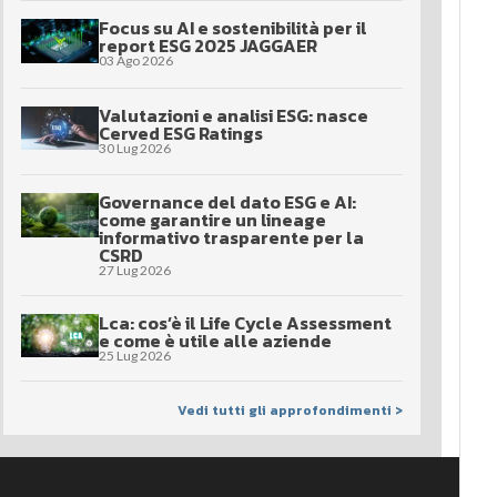
Focus su AI e sostenibilità per il
report ESG 2025 JAGGAER
03 Ago 2026
Valutazioni e analisi ESG: nasce
Cerved ESG Ratings
30 Lug 2026
Governance del dato ESG e AI:
come garantire un lineage
informativo trasparente per la
CSRD
27 Lug 2026
Lca: cos’è il Life Cycle Assessment
e come è utile alle aziende
25 Lug 2026
Vedi tutti gli approfondimenti >