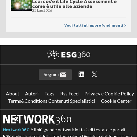
Lca: cos’è il Life Cycle Assessment e
come è utile alle aziende
25 Lug 2026
Vedi tutti gli approfondimenti >
Seguici
About
Autori
Tags
Rss Feed
Privacy e Cookie Policy
Terms&Conditions Contenuti Specialistici
Cookie Center
Nextwork360
è il più grande network in Italia di testate e portali
B2B dedicati ai temi della Trasformazione Digitale e dell’Innovazione