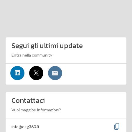
Segui gli ultimi update
Entra nella community
Contattaci
Vuoi maggiori informazioni?
content_copy
info@esg360.it