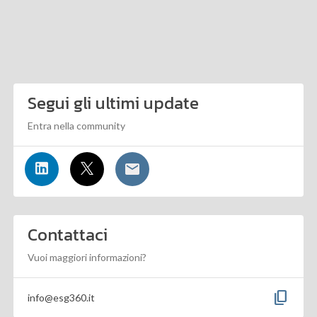
Segui gli ultimi update
Entra nella community
Contattaci
Vuoi maggiori informazioni?
content_copy
info@esg360.it