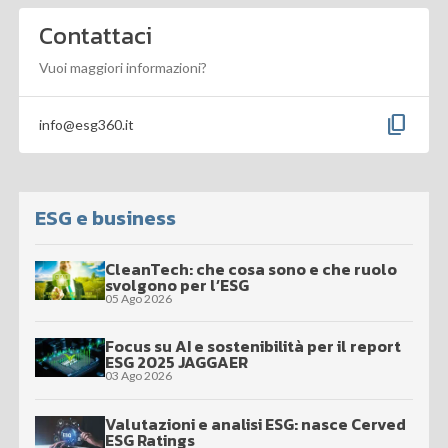
Contattaci
Vuoi maggiori informazioni?
content_copy
info@esg360.it
ESG e business
CleanTech: che cosa sono e che ruolo
svolgono per l’ESG
05 Ago 2026
Focus su AI e sostenibilità per il report
ESG 2025 JAGGAER
03 Ago 2026
Valutazioni e analisi ESG: nasce Cerved
ESG Ratings