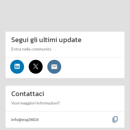
Segui gli ultimi update
Entra nella community
Contattaci
Vuoi maggiori informazioni?
content_copy
info@esg360.it