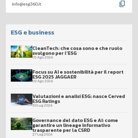
content_copy
info@esg360.it
ESG e business
CleanTech: che cosa sono e che ruolo
svolgono per l’ESG
05 Ago 2026
Focus su AI e sostenibilità per il report
ESG 2025 JAGGAER
03 Ago 2026
Valutazioni e analisi ESG: nasce Cerved
ESG Ratings
30 Lug 2026
Governance del dato ESG e AI: come
garantire un lineage informativo
trasparente per la CSRD
27 Lug 2026