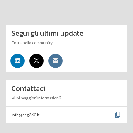
Segui gli ultimi update
Entra nella community
Contattaci
Vuoi maggiori informazioni?
content_copy
info@esg360.it