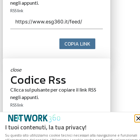
negli appunti.
RSS link
COPIA LINK
close
Codice Rss
Clicca sul pulsante per copiare il link RSS
negli appunti.
RSS link
I tuoi contenuti, la tua privacy!
Su questo sito utilizziamo cookie tecnici necessari alla navigazione e funzionali
COPIA LINK
all’erogazione del servizio. Utilizziamo i cookie anche per fornirti un’esperienza 