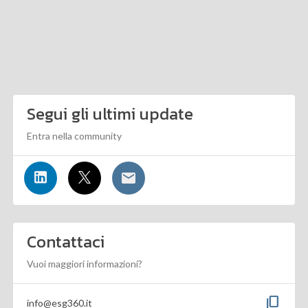
Segui gli ultimi update
Entra nella community
Contattaci
Vuoi maggiori informazioni?
content_copy
info@esg360.it