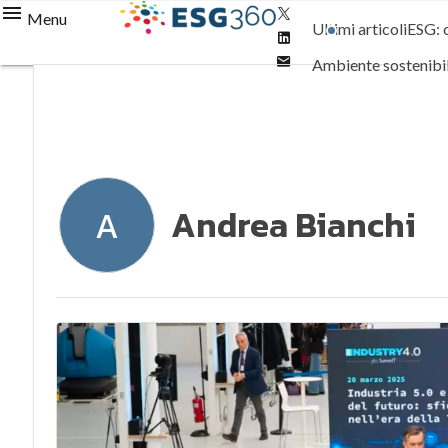
Twitter
Menu
Ultimi articoli
ESG: 
Linkedin
Email
Ambiente sostenibi
Normative e Compl
Andrea Bianchi
A