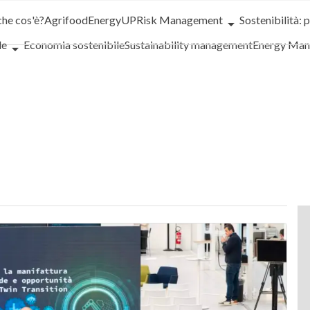
che cos'è?
Agrifood
EnergyUP
Risk Management
Sostenibilità: 
le
Economia sostenibile
Sustainability management
Energy Ma
iance
Corporate governance
Digital for ESG
ESG Smart Data
Ult