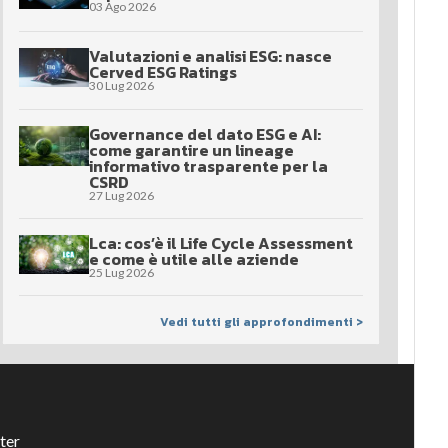
03 Ago 2026
Valutazioni e analisi ESG: nasce
Cerved ESG Ratings
30 Lug 2026
Governance del dato ESG e AI:
come garantire un lineage
informativo trasparente per la
CSRD
27 Lug 2026
Lca: cos’è il Life Cycle Assessment
e come è utile alle aziende
25 Lug 2026
Vedi tutti gli approfondimenti >
ter