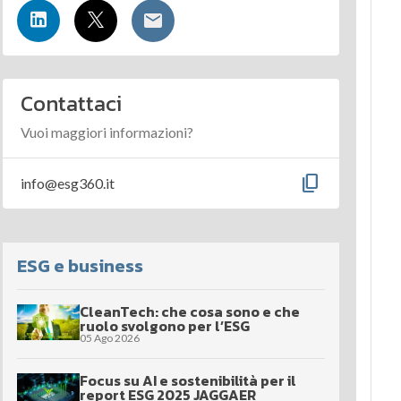
Contattaci
Vuoi maggiori informazioni?
content_copy
info@esg360.it
ESG e business
CleanTech: che cosa sono e che
ruolo svolgono per l’ESG
05 Ago 2026
Focus su AI e sostenibilità per il
report ESG 2025 JAGGAER