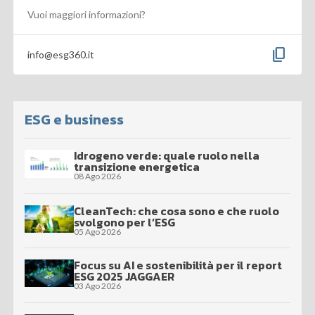
Vuoi maggiori informazioni?
content_copy
info@esg360.it
ESG e business
Idrogeno verde: quale ruolo nella
transizione energetica
08 Ago 2026
CleanTech: che cosa sono e che ruolo
svolgono per l’ESG
05 Ago 2026
Focus su AI e sostenibilità per il report
ESG 2025 JAGGAER
03 Ago 2026