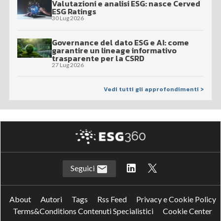
Valutazioni e analisi ESG: nasce Cerved
ESG Ratings
30 Lug 2026
Governance del dato ESG e AI: come
garantire un lineage informativo
trasparente per la CSRD
27 Lug 2026
Vedi tutti gli approfondimenti >
Seguici
About
Autori
Tags
Rss Feed
Privacy e Cookie Policy
Terms&Conditions Contenuti Specialistici
Cookie Center