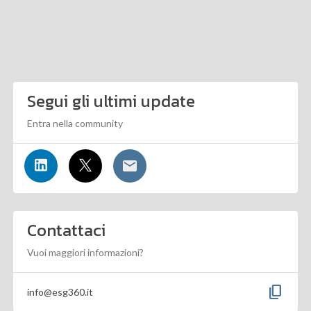
Segui gli ultimi update
Entra nella community
Contattaci
Vuoi maggiori informazioni?
content_copy
info@esg360.it