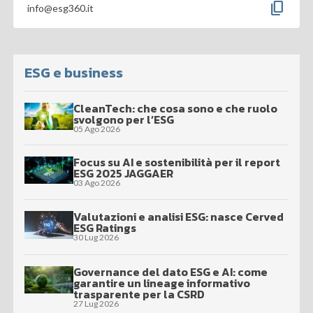
content_copy
info@esg360.it
ESG e business
CleanTech: che cosa sono e che ruolo
svolgono per l’ESG
05 Ago 2026
Focus su AI e sostenibilità per il report
ESG 2025 JAGGAER
03 Ago 2026
Valutazioni e analisi ESG: nasce Cerved
ESG Ratings
30 Lug 2026
Governance del dato ESG e AI: come
garantire un lineage informativo
trasparente per la CSRD
27 Lug 2026