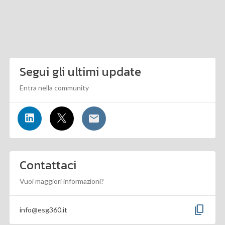
Segui gli ultimi update
Entra nella community
Contattaci
Vuoi maggiori informazioni?
content_copy
info@esg360.it