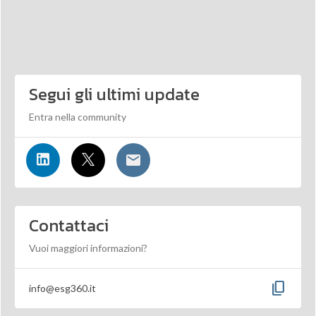
Segui gli ultimi update
Entra nella community
Contattaci
Vuoi maggiori informazioni?
content_copy
info@esg360.it