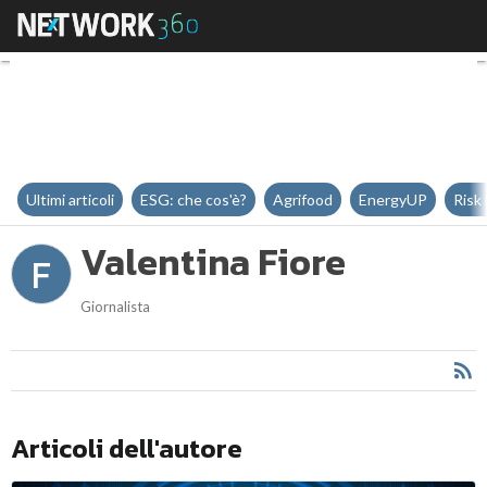
Valentina Fiore
Ultimi articoli
ESG: che cos'è?
Agrifood
EnergyUP
Risk
Valentina Fiore
F
Giornalista
Articoli dell'autore