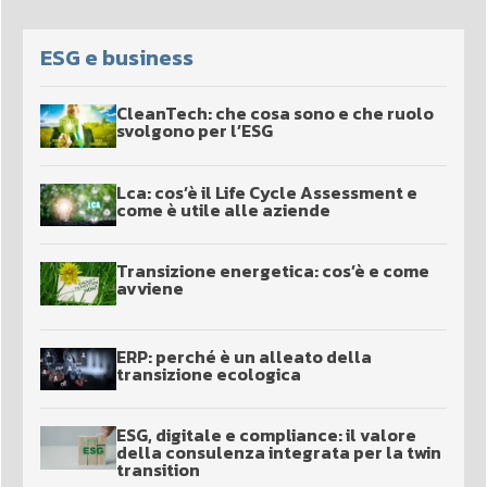
ESG e business
CleanTech: che cosa sono e che ruolo
svolgono per l’ESG
Lca: cos’è il Life Cycle Assessment e
come è utile alle aziende
Transizione energetica: cos’è e come
avviene
ERP: perché è un alleato della
transizione ecologica
ESG, digitale e compliance: il valore
della consulenza integrata per la twin
transition