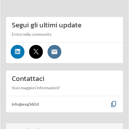
Segui gli ultimi update
Entra nella community
Contattaci
Vuoi maggiori informazioni?
content_copy
info@esg360.it