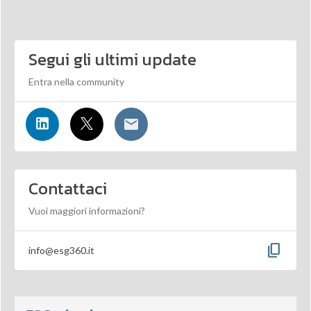
Segui gli ultimi update
Entra nella community
Contattaci
Vuoi maggiori informazioni?
content_copy
info@esg360.it