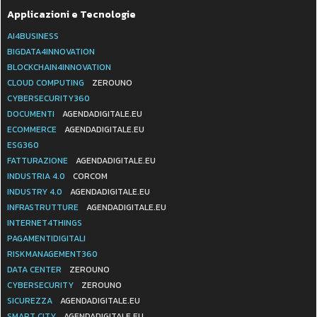
Applicazioni e Tecnologie
AI4BUSINESS
BIGDATA4INNOVATION
BLOCKCHAIN4INNOVATION
CLOUD COMPUTING
ZEROUNO
CYBERSECURITY360
DOCUMENTI
AGENDADIGITALE.EU
ECOMMERCE
AGENDADIGITALE.EU
ESG360
FATTURAZIONE
AGENDADIGITALE.EU
INDUSTRIA 4.0
CORCOM
INDUSTRY 4.0
AGENDADIGITALE.EU
INFRASTRUTTURE
AGENDADIGITALE.EU
INTERNET4THINGS
PAGAMENTIDIGITALI
RISKMANAGEMENT360
DATA CENTER
ZEROUNO
CYBERSECURITY
ZEROUNO
SICUREZZA
AGENDADIGITALE.EU
SMART CITY
AGENDADIGITALE.EU