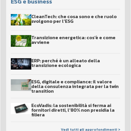
ESG e business
CleanTech: che cosa sono e che ruolo
svolgono per l’ESG
Transizione energetica: cos’è e come
avviene
ERP: perché è un alleato della
transizione ecologica
ESG, digitale e compliance: il valore
della consulenza integrata per la twin
transition
EcoVadis: la sostenibilità si ferma ai
fornitori diretti, l’80% non presidia la
filiera
Vedi tutti gli approfondimenti >