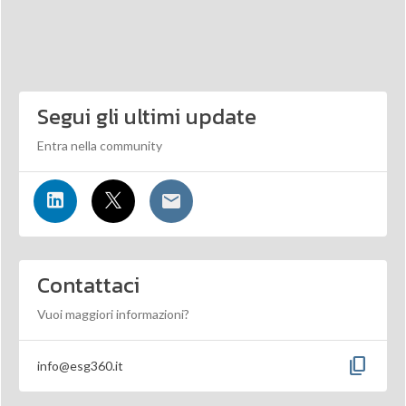
Segui gli ultimi update
Entra nella community
Contattaci
Vuoi maggiori informazioni?
content_copy
info@esg360.it