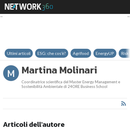
Martina Molinari
Ultimi articoli
ESG: che cos'è?
Agrifood
EnergyUP
Risk
Martina Molinari
M
Coordinatrice scientifica del Master Energy Management e
Sostenibilità Ambientale di 24ORE Business School
Articoli dell'autore