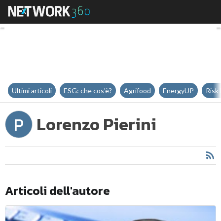
Lorenzo Pierini
Ultimi articoli
ESG: che cos'è?
Agrifood
EnergyUP
Risk
Lorenzo Pierini
P
Articoli dell'autore