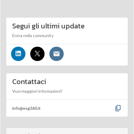
Segui gli ultimi update
Entra nella community
Contattaci
Vuoi maggiori informazioni?
content_copy
info@esg360.it