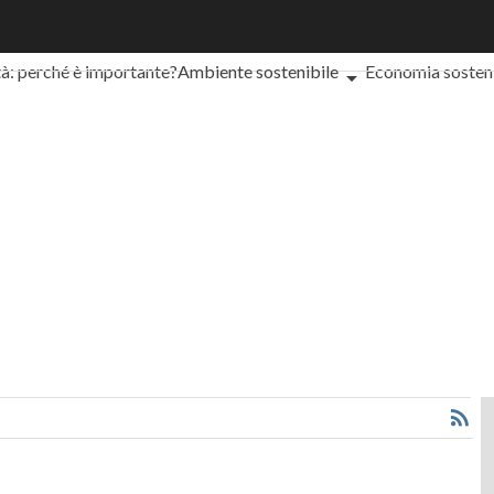
oli
ESG: che cos'è?
Agrifood
EnergyUP
Risk Management
tà: perché è importante?
Ambiente sostenibile
Economia sosteni
lity management
Energy Management
Normative e Compliance
Cor
 ESG
ESG Smart Data
Ultimi articoli