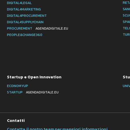
RET
DIGITAL4LEGAL
SAN
DIGITAL4MARKETING
SCU
DIGITAL4PROCUREMENT
SPA
DIGITAL4SUPPLYCHAIN
TEL
PROCUREMENT
AGENDADIGITALE.EU
TUR
PEOPLE&CHANGE360
Startup e Open Innovation
Stu
ECONOMYUP
UNI
STARTUP
AGENDADIGITALE.EU
Contatti
Contatta il nostro team per maggiori informazioni