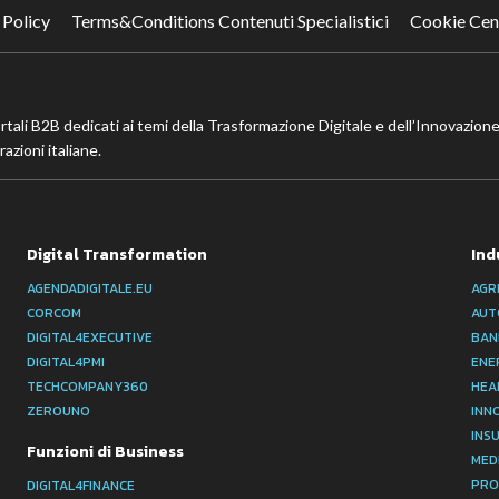
 Policy
Terms&Conditions Contenuti Specialistici
Cookie Cen
ortali B2B dedicati ai temi della Trasformazione Digitale e dell’Innovazione
azioni italiane.
Digital Transformation
Ind
AGENDADIGITALE.EU
AGR
CORCOM
AUT
DIGITAL4EXECUTIVE
BAN
DIGITAL4PMI
ENE
TECHCOMPANY360
HEA
ZEROUNO
INN
INS
Funzioni di Business
MED
PRO
DIGITAL4FINANCE