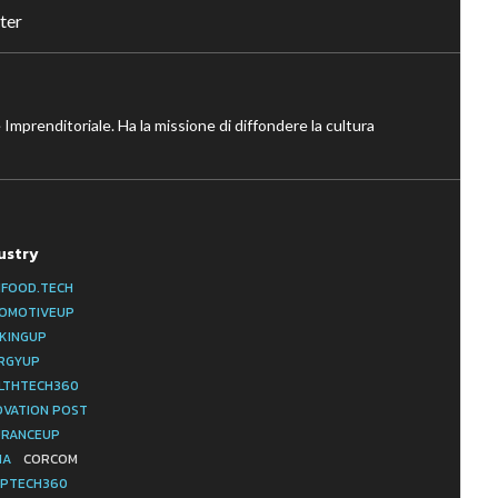
ter
 Imprenditoriale. Ha la missione di diffondere la cultura
ustry
IFOOD.TECH
OMOTIVEUP
KINGUP
RGYUP
LTHTECH360
OVATION POST
URANCEUP
IA
CORCOM
PTECH360