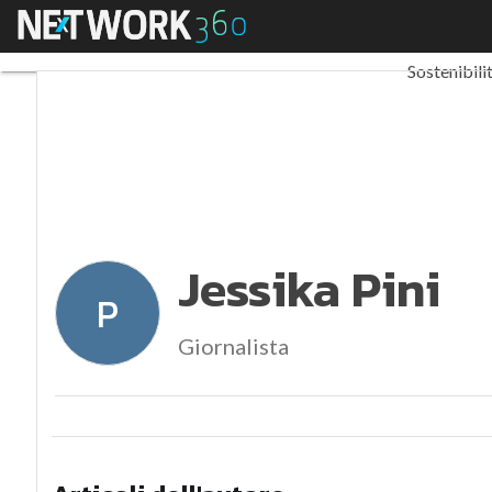
Menu
Jessika Pini
Ultimi artic
Sostenibili
Sustainabi
Digital for
Jessika Pini
P
Giornalista