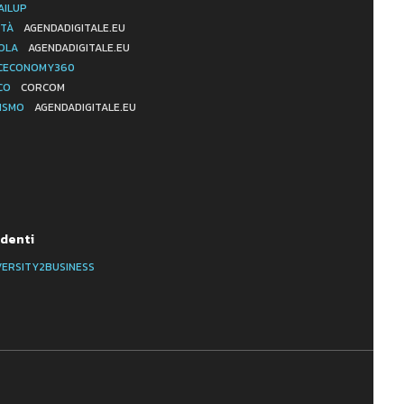
AILUP
ITÀ
AGENDADIGITALE.EU
OLA
AGENDADIGITALE.EU
CECONOMY360
CO
CORCOM
ISMO
AGENDADIGITALE.EU
denti
VERSITY2BUSINESS