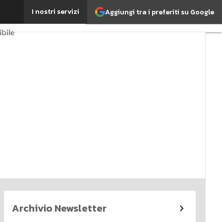
I nostri servizi
Aggiungi tra i preferiti su Google
bile
porate governance
Archivio Newsletter