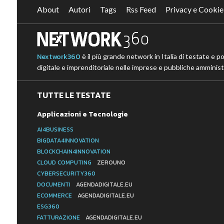
About
Autori
Tags
Rss Feed
Privacy e Cookie
Nextwork360
è il più grande network in Italia di testate e p
digitale e imprenditoriale nelle imprese e pubbliche amministr
TUTTE LE TESTATE
Applicazioni e Tecnologie
AI4BUSINESS
BIGDATA4INNOVATION
BLOCKCHAIN4INNOVATION
CLOUD COMPUTING
ZEROUNO
CYBERSECURITY360
DOCUMENTI
AGENDADIGITALE.EU
ECOMMERCE
AGENDADIGITALE.EU
ESG360
FATTURAZIONE
AGENDADIGITALE.EU