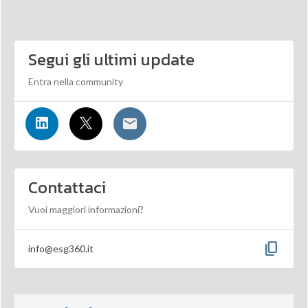
Segui gli ultimi update
Entra nella community
Contattaci
Vuoi maggiori informazioni?
content_copy
info@esg360.it