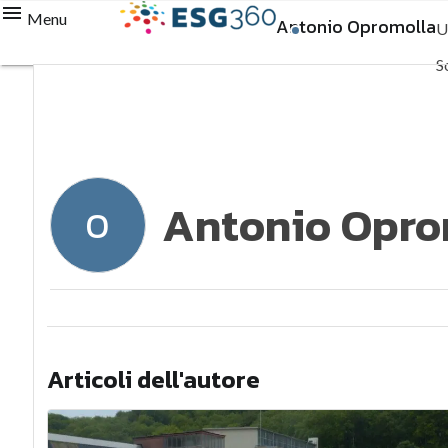
Menu
Antonio Opromolla
U
S
S
C
Antonio Opro
O
Articoli dell'autore