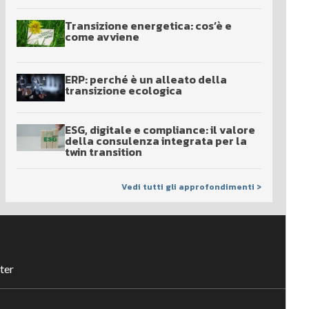
Transizione energetica: cos’è e
come avviene
ERP: perché è un alleato della
transizione ecologica
ESG, digitale e compliance: il valore
della consulenza integrata per la
twin transition
Vedi tutti gli approfondimenti >
ter