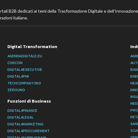
ortali B2B dedicati ai temi della Trasformazione Digitale e dell’Innovazione
azioni italiane.
Digital Transformation
Ind
AGENDADIGITALE.EU
AGR
CORCOM
AUT
DIGITAL4EXECUTIVE
BAN
DIGITAL4PMI
ENE
TECHCOMPANY360
HEA
ZEROUNO
INN
INS
Funzioni di Business
MED
PRO
DIGITAL4FINANCE
RET
DIGITAL4LEGAL
SAN
DIGITAL4MARKETING
SCU
DIGITAL4PROCUREMENT
SPA
DIGITAL4SUPPLYCHAIN