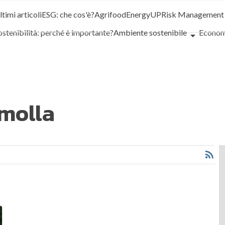
ltimi articoli
ESG: che cos'è?
Agrifood
EnergyUP
Risk Management
ostenibilità: perché è importante?
Ambiente sostenibile
Economi
ustainability management
Energy Management
Normative e Comp
orporate governance
Digital for ESG
ESG Smart Data
Ultimi art
molla