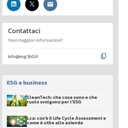
Contattaci
Vuoi maggiori informazioni?
content_copy
info@esg360.it
ESG e business
CleanTech: che cosa sono e che
ruolo svolgono per l’ESG
Lca: cos’è il Life Cycle Assessment e
come è utile alle aziende