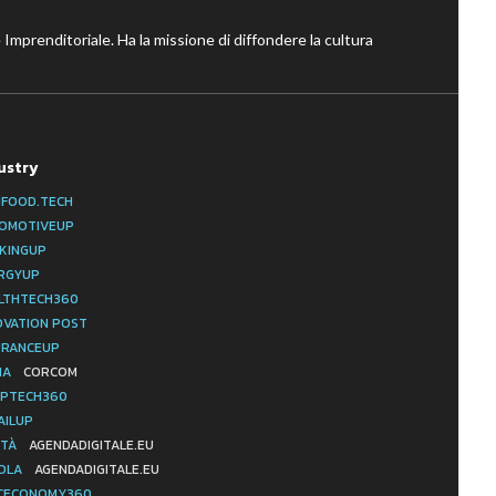
 Imprenditoriale. Ha la missione di diffondere la cultura
ustry
IFOOD.TECH
OMOTIVEUP
KINGUP
RGYUP
LTHTECH360
OVATION POST
URANCEUP
IA
CORCOM
PTECH360
AILUP
ITÀ
AGENDADIGITALE.EU
OLA
AGENDADIGITALE.EU
CECONOMY360