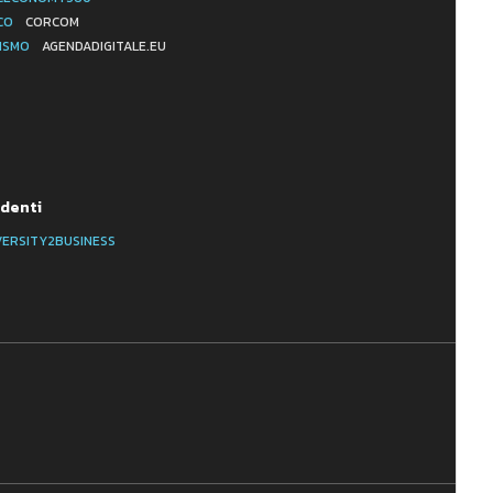
CO
CORCOM
ISMO
AGENDADIGITALE.EU
denti
VERSITY2BUSINESS