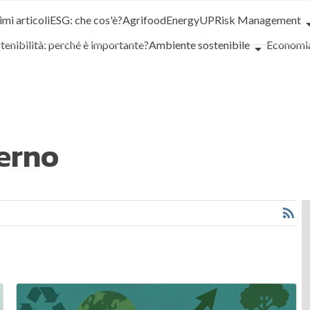
imi articoli
ESG: che cos'è?
Agrifood
EnergyUP
Risk Management
tenibilità: perché è importante?
Ambiente sostenibile
Economia
tainability management
Energy Management
Normative e Compli
rporate governance
Digital for ESG
ESG Smart Data
Ultimi artic
erno