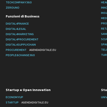
TECHCOMPANY360
HEA
ZEROUNO
INN
INS
Funzioni di Business
MED
PRO
DIGITAL4FINANCE
RET
DIGITAL4LEGAL
SAN
DIGITAL4MARKETING
SCU
DIGITAL4PROCUREMENT
SPA
DIGITAL4SUPPLYCHAIN
TEL
PROCUREMENT
AGENDADIGITALE.EU
TUR
PEOPLE&CHANGE360
Startup e Open Innovation
Stu
ECONOMYUP
UNI
STARTUP
AGENDADIGITALE.EU