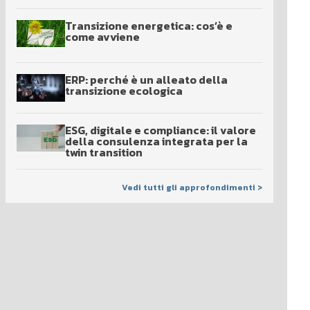
Transizione energetica: cos’è e
come avviene
ERP: perché è un alleato della
transizione ecologica
ESG, digitale e compliance: il valore
della consulenza integrata per la
twin transition
Vedi tutti gli approfondimenti >