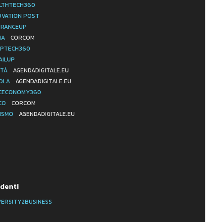
LTHTECH360
OVATION POST
URANCEUP
IA
CORCOM
PTECH360
AILUP
ITÀ
AGENDADIGITALE.EU
OLA
AGENDADIGITALE.EU
CECONOMY360
CO
CORCOM
ISMO
AGENDADIGITALE.EU
denti
VERSITY2BUSINESS