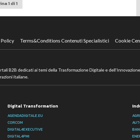
na 1 di 1
 Policy
Terms&Conditions Contenuti Specialistici
Cookie Cen
ortali B2B dedicati ai temi della Trasformazione Digitale e dell’Innovazione
azioni italiane.
Digital Transformation
Ind
AGENDADIGITALE.EU
AGR
CORCOM
AUT
DIGITAL4EXECUTIVE
BAN
DIGITAL4PMI
ENE