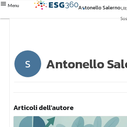
Menu
Antonello Salerno
Ult
Sos
Sus
Co
Antonello Sal
S
Articoli dell'autore