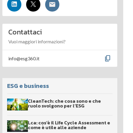
Contattaci
Vuoi maggiori informazioni?
content_copy
info@esg360.it
ESG e business
CleanTech: che cosa sono e che
ruolo svolgono per l’ESG
Lca: cos’è il Life Cycle Assessment e
come è utile alle aziende