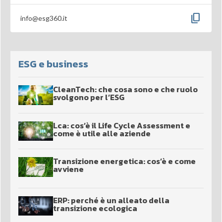
content_copy
info@esg360.it
ESG e business
CleanTech: che cosa sono e che ruolo
svolgono per l’ESG
Lca: cos’è il Life Cycle Assessment e
come è utile alle aziende
Transizione energetica: cos’è e come
avviene
ERP: perché è un alleato della
transizione ecologica