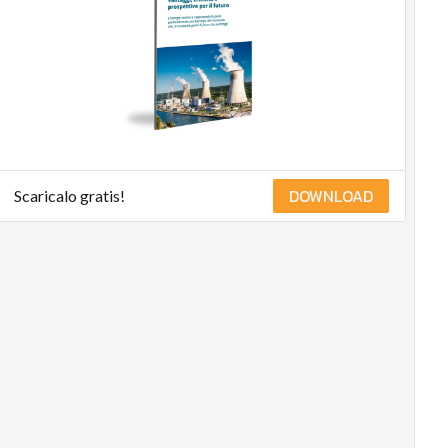
management
Energy
Management
Normative
e
Compliance
Corporate
governance
DOWNLOAD
Scaricalo gratis!
Digital
for
ESG
ESG
Smart
Data
Ultimi
articoli