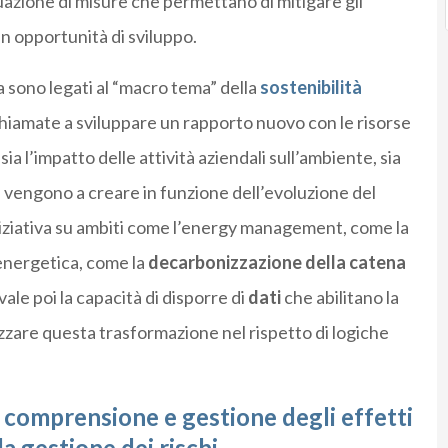
duazione di misure che permettano di mitigare gli
in opportunità di sviluppo.
va sono legati al “macro tema” della
sostenibilità
 chiamate a sviluppare un rapporto nuovo con le risorse
ia l’impatto delle attività aziendali sull’ambiente, sia
i vengono a creare in funzione dell’evoluzione del
iniziativa su ambiti come l’energy management, come la
 energetica, come la
decarbonizzazione della catena
vale poi la capacità di disporre di
dati
che abilitano la
rizzare questa trasformazione nel rispetto di logiche
 comprensione e gestione degli effetti
a gestione dei rischi