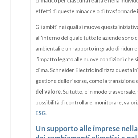
climatico per ciascuna realtà e nella indivi
effetti di queste minacce o di trasformarle 
Gli ambiti nei quali si muove questa iniziati
all’interno del quale tutte le aziende sono
ambientali e un rapporto in grado di ridurre s
l’impatto legato alle nuove condizioni che s
clima. Schneider Electric indirizza questa 
gestione delle risorse, come la transizione
del valore
. Su tutto, e in modo trasversale, 
possibilità di controllare, monitorare, valo
ESG
.
Un supporto alle imprese nella
dei cambiamenti climatici e nell