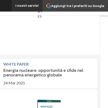
mbiamenti climatici
I nostri servizi
Aggiungi tra i preferiti su Google
Ultimi
articoli
ESG:
che
cos'è?
Agrifood
EnergyUP
Risk
Management
Sostenibilità:
WHITE PAPER
perché è
Energia nucleare: opportunità e sfide nel
importante?
panorama energetico globale
Ambiente
sostenibile
24 Mar 2025
Economia
sostenibile
Sustainability