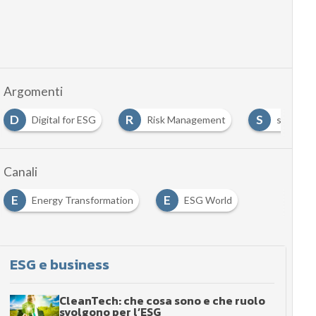
Argomenti
D
R
S
Digital for ESG
Risk Management
sostenibi
Canali
E
E
Energy Transformation
ESG World
ESG e business
CleanTech: che cosa sono e che ruolo
svolgono per l’ESG