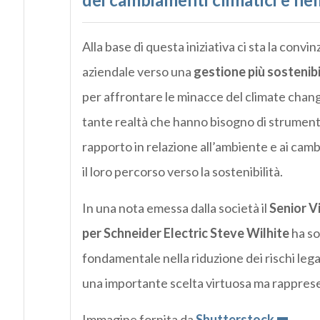
Alla base di questa iniziativa ci sta la conv
aziendale verso una
gestione più sostenibi
per affrontare le minacce del climate chan
tante realtà che hanno bisogno di strumenti
rapporto in relazione all’ambiente e ai cam
il loro percorso verso la sostenibilità.
In una nota emessa dalla società il
Senior V
per Schneider Electric Steve Wilhite
ha so
fondamentale nella riduzione dei rischi legat
una importante scelta virtuosa ma rappresent
Immagine fornita da
Shutterstock