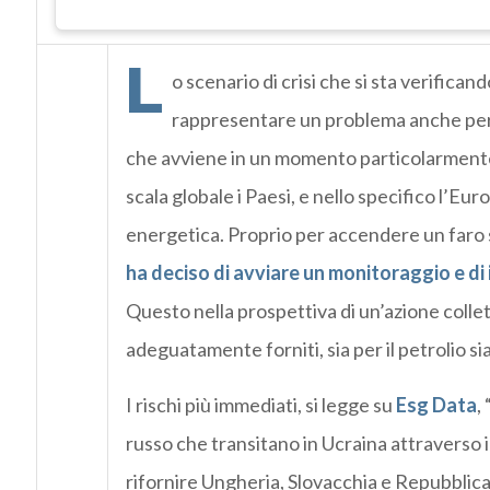
L
o scenario di crisi che si sta verificand
rappresentare un problema anche per l
che avviene in un momento particolarmente d
scala globale i Paesi, e nello specifico l’Eu
energetica. Proprio per accendere un faro 
ha deciso di avviare un monitoraggio e di 
Questo nella prospettiva di un’azione collet
adeguatamente forniti, sia per il petrolio sia
I rischi più immediati, si legge su
Esg Data
,
russo che transitano in Ucraina attraverso 
rifornire Ungheria, Slovacchia e Repubblic