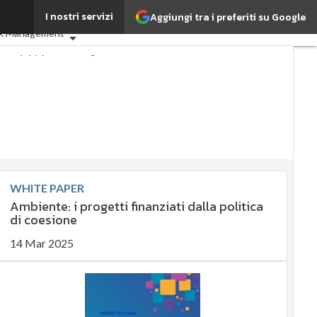
I nostri servizi
Aggiungi tra i preferiti su Google
ESG: che cos'è?
Agrifood
sk Management
: perché è importante?
tenibile
tenibile
ty management
agement
Compliance
overnance
Digital for ESG
ata
Ultimi articoli
WHITE PAPER
Ambiente: i progetti finanziati dalla politica
di coesione
14 Mar 2025