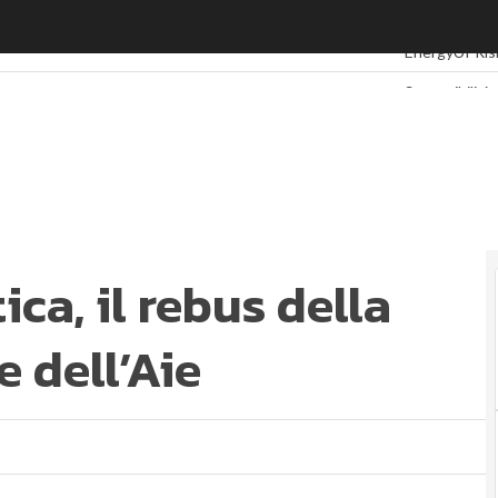
, il rebus della Russia sotto la lente dell’Aie
Ultimi articoli
EnergyUP
Ri
Sostenibilità
Ambiente sos
Economia sos
Sustainabili
Energy Man
Normative e 
Corporate g
ca, il rebus della
ESG Smart D
e dell’Aie