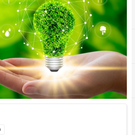
E
e
i