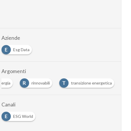
Aziende
E
Esg Data
Argomenti
R
T
nergia
rinnovabili
transizione energetica
Canali
E
ESG World