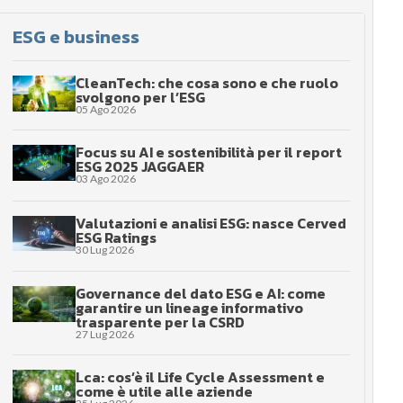
ESG e business
CleanTech: che cosa sono e che ruolo
svolgono per l’ESG
05 Ago 2026
Focus su AI e sostenibilità per il report
ESG 2025 JAGGAER
03 Ago 2026
Valutazioni e analisi ESG: nasce Cerved
ESG Ratings
30 Lug 2026
Governance del dato ESG e AI: come
garantire un lineage informativo
trasparente per la CSRD
27 Lug 2026
Lca: cos’è il Life Cycle Assessment e
come è utile alle aziende