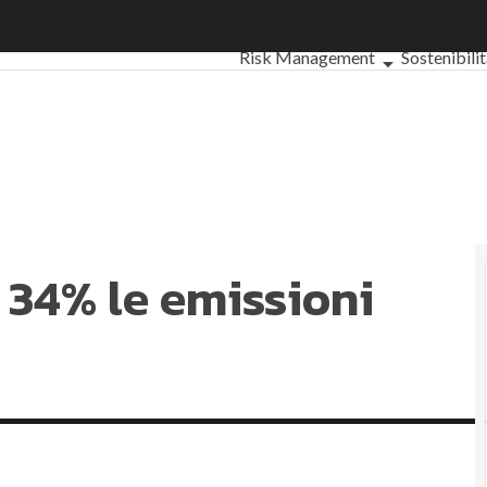
4% le emissioni della filiera
Ultimi articoli
ESG: che cos'è?
Agr
Risk Management
Sostenibili
Ambiente sostenibile
Economi
Sustainability management
Energ
Normative e Compliance
Corpora
Digital for ESG
ESG Smart Data
Ul
l 34% le emissioni