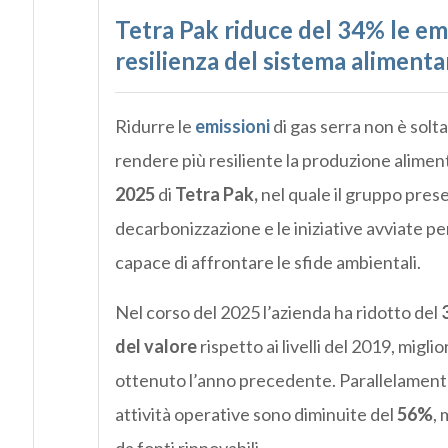
Tetra Pak riduce del 34% le emis
resilienza del sistema alimenta
Ridurre le
emissioni
di gas serra non è solt
rendere più resiliente la produzione alime
2025
di
Tetra Pak,
nel quale il gruppo presen
decarbonizzazione e le iniziative avviate p
capace di affrontare le sfide ambientali.
Nel corso del 2025 l’azienda ha ridotto del
del valore
rispetto ai livelli del 2019, migli
ottenuto l’anno precedente. Parallelamente
attività operative sono diminuite del
56%
, 
da fonti rinnovabili.