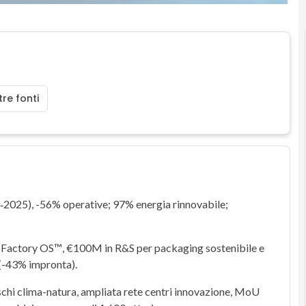
re fonti
19‑2025), -56% operative;
97%
energia rinnovabile;
 Factory OS™
, €100M in R&S per packaging sostenibile e
 (-43% impronta).
ischi clima-natura, ampliata rete centri innovazione, MoU