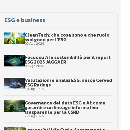
ESG e business
CleanTech: che cosa sono e che ruolo
svolgono per l’ESG
05 Ago 2026
Focus su AI e sostenibilità per il report
ESG 2025 JAGGAER
03 Ago 2026
Valutazioni e analisi ESG: nasce Cerved
ESG Ratings
30 Lug 2026
Governance del dato ESG e AI: come
garantire un lineage informativo
trasparente per la CSRD
27 Lug 2026
Lca: cos’è il Life Cycle Assessment e