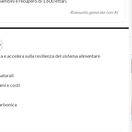
bambini e recupero di 1.600 ettari.
Riassunto generato con AI
ra e accelera sulla resilienza del sistema alimentare
naturali
umi e costi
carbonica