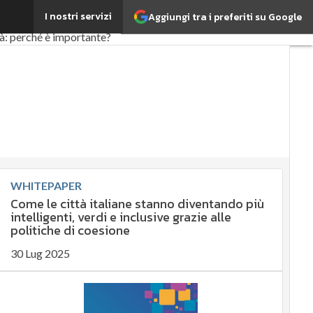
I nostri servizi
Aggiungi tra i preferiti su Google
ifood
EnergyUP
tà: perché è importante?
a sostenibile
y Management
te governance
timi articoli
WHITEPAPER
Come le città italiane stanno diventando più
intelligenti, verdi e inclusive grazie alle
politiche di coesione
30 Lug 2025