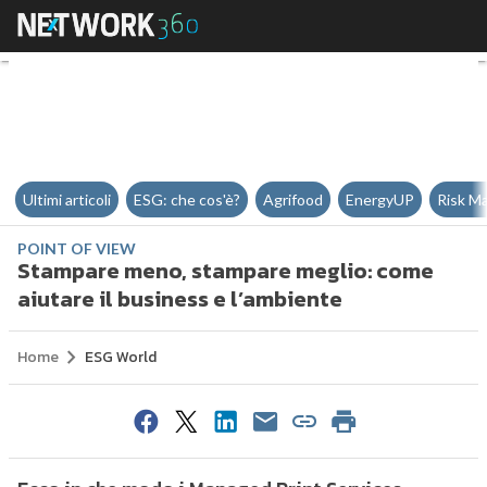
Stampare meno, stampare meglio:
Ultimi articoli
ESG: che cos'è?
Agrifood
EnergyUP
Risk M
POINT OF VIEW
Stampare meno, stampare meglio: come
aiutare il business e l’ambiente
Home
ESG World