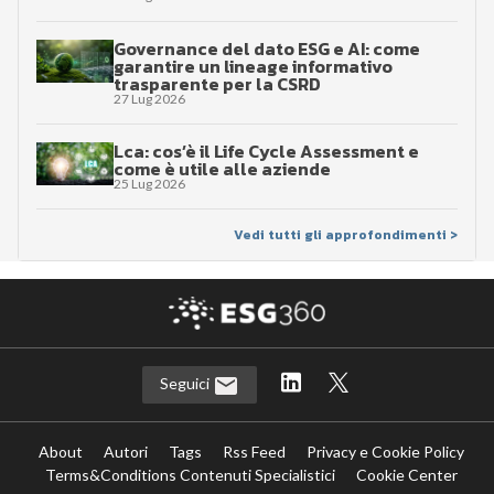
Governance del dato ESG e AI: come
garantire un lineage informativo
trasparente per la CSRD
27 Lug 2026
Lca: cos’è il Life Cycle Assessment e
come è utile alle aziende
25 Lug 2026
Vedi tutti gli approfondimenti >
Seguici
About
Autori
Tags
Rss Feed
Privacy e Cookie Policy
Terms&Conditions Contenuti Specialistici
Cookie Center