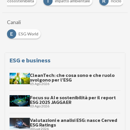
I
R
S
impatto ambientale
riciclo
sostenibilità
Canali
E
ESG World
ESG e business
CleanTech: che cosa sono e che ruolo
svolgono per l’ESG
05 Ago 2026
Focus su AI e sostenibilità per il report
ESG 2025 JAGGAER
03 Ago 2026
Valutazioni e analisi ESG: nasce Cerved
ESG Ratings
30 Lug 2026