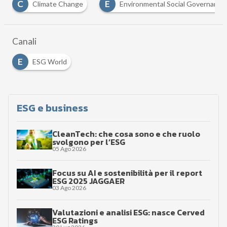
E
I
Environmental Social Governance
infrastrutture
…
Canali
E
ESG World
ESG e business
CleanTech: che cosa sono e che ruolo
svolgono per l’ESG
05 Ago 2026
Focus su AI e sostenibilità per il report
ESG 2025 JAGGAER
03 Ago 2026
Valutazioni e analisi ESG: nasce Cerved
ESG Ratings