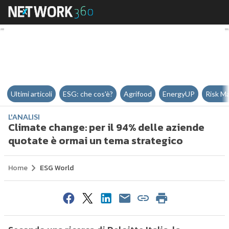
Climate change: per il 94% delle
Ultimi articoli
ESG: che cos'è?
Agrifood
EnergyUP
Risk M
L'ANALISI
Climate change: per il 94% delle aziende
quotate è ormai un tema strategico
Home
ESG World