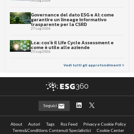
30 Lug 2026
Governance del dato ESG e AI: come
garantire un lineage informativo
trasparente per la CSRD
27 Lug 2026
Lca: cos’è il Life Cycle Assessment e
come è utile alle aziende
25 Lug 2026
Vedi tutti gli approfondimenti >
Seguici
About
Autori
Tags
Rss Feed
Privacy e Cookie Policy
Terms&Conditions Contenuti Specialistici
Cookie Center