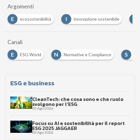
Argomenti
E
I
I
ecosostenibilità
innovazione sostenibile
Canali
E
N
S
ESG World
Normative e Compliance
Soc
ESG e business
CleanTech: che cosa sono e che ruolo
svolgono per l’ESG
05 Ago 2026
Focus su AI e sostenibilità per il report
ESG 2025 JAGGAER
03 Ago 2026