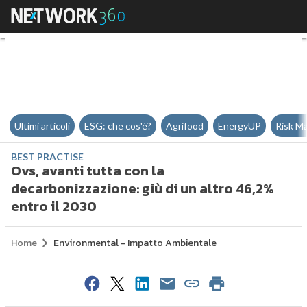
Ovs, avanti tutta con la decarbon
Ultimi articoli
ESG: che cos'è?
Agrifood
EnergyUP
Risk M
BEST PRACTISE
Ovs, avanti tutta con la
decarbonizzazione: giù di un altro 46,2%
entro il 2030
Home
Environmental - Impatto Ambientale