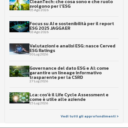
CleanTech: che cosa sono e che ruolo
svolgono per l’ESG
05 Ago 2026
Focus su AI e sostenibilità per il report
ESG 2025 JAGGAER
03 Ago 2026
Valutazioni e analisi ESG: nasce Cerved
ESG Ratings
30 Lug 2026
Governance del dato ESG e AI: come
garantire un lineage informativo
trasparente per la CSRD
27 Lug 2026
Lca: cos’è il Life Cycle Assessment e
come è utile alle aziende
25 Lug 2026
Vedi tutti gli approfondimenti >