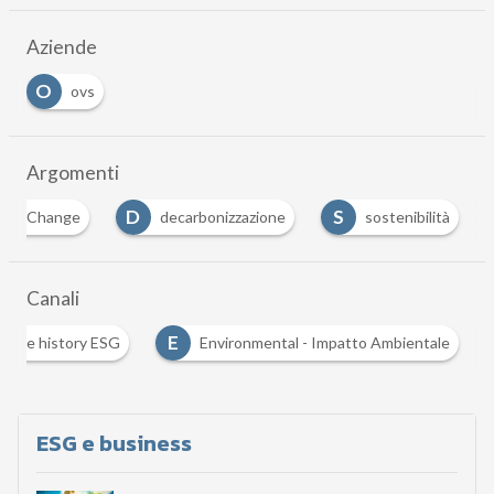
Aziende
O
ovs
Argomenti
D
S
mate Change
decarbonizzazione
sostenibilità
Canali
E
Case history ESG
Environmental - Impatto Ambientale
ESG e business