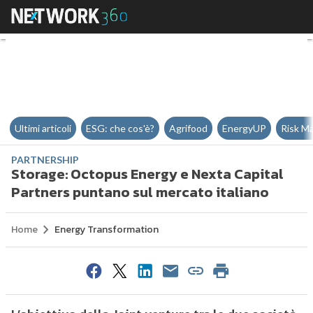
Storage: Octopus Energy e Nexta
Ultimi articoli
ESG: che cos'è?
Agrifood
EnergyUP
Risk M
PARTNERSHIP
Storage: Octopus Energy e Nexta Capital
Partners puntano sul mercato italiano
Home
Energy Transformation