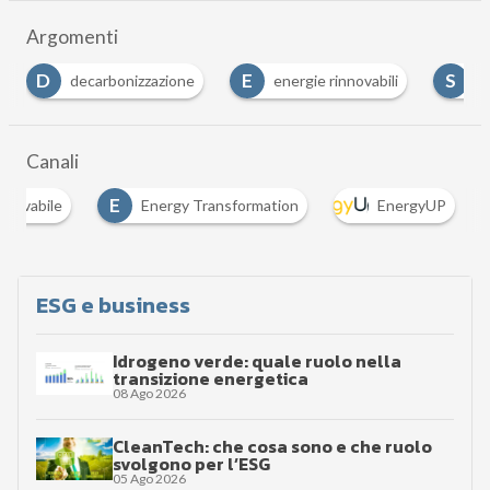
Argomenti
E
S
decarbonizzazione
energie rinnovabili
sostenibili
Canali
E
innovabile
Energy Transformation
EnergyUP
ESG e business
Idrogeno verde: quale ruolo nella
transizione energetica
08 Ago 2026
CleanTech: che cosa sono e che ruolo
svolgono per l’ESG
05 Ago 2026