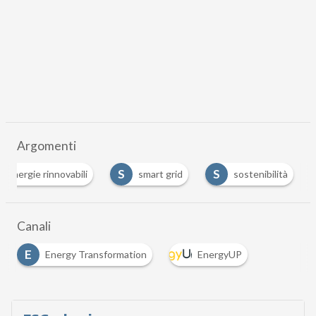
Argomenti
S
S
energie rinnovabili
smart grid
sostenibilità
Canali
E
Energy Transformation
EnergyUP