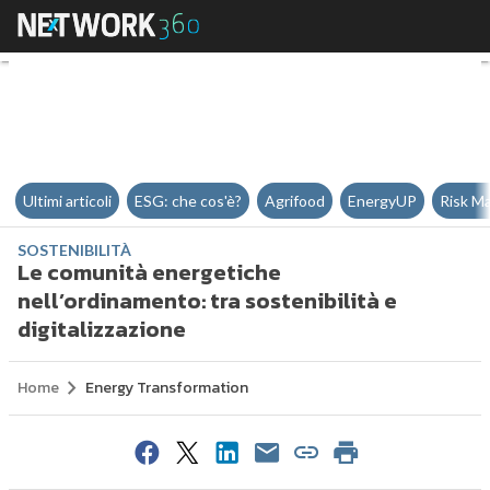
Le comunità energetiche nell’ord
Ultimi articoli
ESG: che cos'è?
Agrifood
EnergyUP
Risk M
SOSTENIBILITÀ
Le comunità energetiche
nell’ordinamento: tra sostenibilità e
digitalizzazione
Home
Energy Transformation