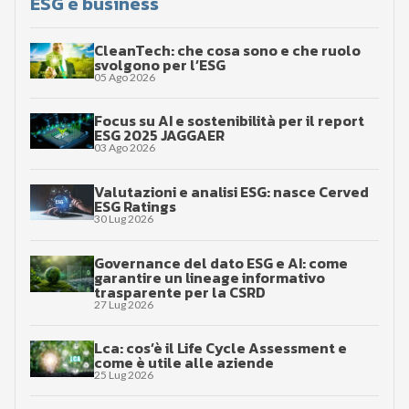
ESG e business
CleanTech: che cosa sono e che ruolo
svolgono per l’ESG
05 Ago 2026
Focus su AI e sostenibilità per il report
ESG 2025 JAGGAER
03 Ago 2026
Valutazioni e analisi ESG: nasce Cerved
ESG Ratings
30 Lug 2026
Governance del dato ESG e AI: come
garantire un lineage informativo
trasparente per la CSRD
27 Lug 2026
Lca: cos’è il Life Cycle Assessment e
come è utile alle aziende
25 Lug 2026