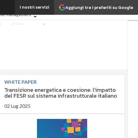
I nostri servizi
Aggiungi tra i preferiti su Google
li
ESG: che cos'è?
Agrifood
isk Management
tà: perché è importante?
ostenibile
stenibile
lity management
nagement
e Compliance
governance
ESG
ESG Smart Data
WHITE PAPER
li
Transizione energetica e coesione: l’impatto
del FESR sul sistema infrastrutturale italiano
02 Lug 2025