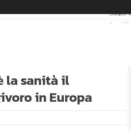
la sanità il comparto più energivoro in Europa
Ultimi artico
EnergyUP
R
Sostenibili
Ambiente s
Economia so
Sustainabi
Energy Ma
Normative 
Corporate 
 la sanità il
Digital for 
Ultimi artico
ivoro in Europa