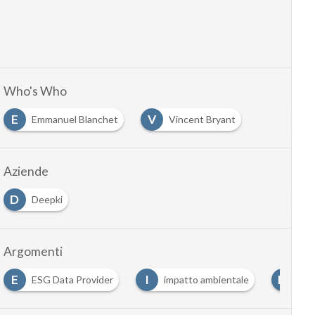
Who's Who
E
V
Emmanuel Blanchet
Vincent Bryant
Aziende
D
Deepki
Argomenti
E
I
N
ESG Data Provider
impatto ambientale
net