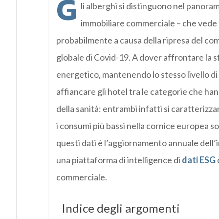
G
li alberghi si distinguono nel panora
immobiliare commerciale – che vede 
probabilmente a causa della ripresa del comp
globale di Covid-19. A dover affrontare la 
energetico, mantenendo lo stesso livello di 
affiancare gli hotel tra le categorie che han
della sanità: entrambi infatti si caratterizz
i consumi più bassi nella cornice europea so
questi dati è l’aggiornamento annuale dell’
una piattaforma di intelligence di
dati ESG
commerciale.
Indice degli argomenti