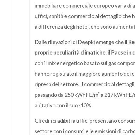
immobiliare commerciale europeo varia di an
uffici, sanità e commercio al dettaglio che 
a differenza degli hotel, che sono aumentati,
Dalle rilevazioni di Deepki emerge che
il R
proprie peculiarità climatiche, il Paese in
con il mix energetico basato sul gas comport
hanno registrato il maggiore aumento dei c
ripresa del settore. Il commercio al dettagl
passando da 250 kWhFE/m² a 217 kWhFE/m² 
abitativo con il suo -10%.
Gli edifici adibiti a uffici presentano consum
settore con i consumi e le emissioni di carb