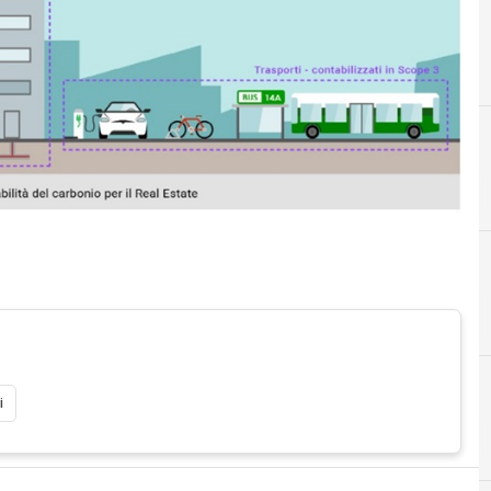
i
E
energia