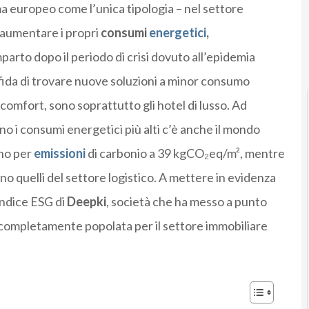
ma europeo come l’unica tipologia – nel settore
aumentare i propri
consumi
energetici
,
E
arto dopo il periodo di crisi dovuto all’epidemia
sfida di trovare nuove soluzioni a minor consumo
comfort, sono soprattutto gli hotel di lusso. Ad
no i consumi energetici più alti c’è anche il mondo
ano per
emissioni
di carbonio a 39 kgCO₂eq/m², mentre
no quelli del settore logistico. A mettere in evidenza
indice ESG di
Deepki
, società che ha messo a punto
completamente popolata per il settore immobiliare