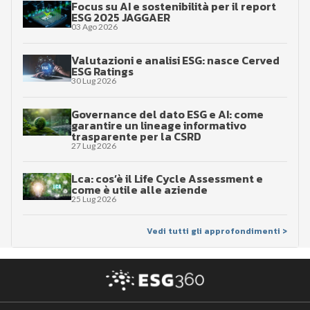
Focus su AI e sostenibilità per il report
ESG 2025 JAGGAER
03 Ago 2026
Valutazioni e analisi ESG: nasce Cerved
ESG Ratings
30 Lug 2026
Governance del dato ESG e AI: come
garantire un lineage informativo
trasparente per la CSRD
27 Lug 2026
Lca: cos’è il Life Cycle Assessment e
come è utile alle aziende
25 Lug 2026
Vedi tutti gli approfondimenti >