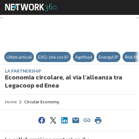
Economia circolare, al via l’alle
Ultimi articoli
ESG: che cos'è?
Agrifood
EnergyUP
Risk M
LA PARTNERSHIP
Economia circolare, al via l’alleanza tra
Legacoop ed Enea
Home
Circular Economy