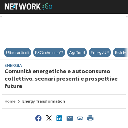
Comunità energetiche e autocons
Ultimi articoli
ESG: che cos'è?
Agrifood
EnergyUP
Risk M
ENERGIA
Comunità energetiche e autoconsumo
collettivo, scenari presenti e prospettive
future
Home
Energy Transformation