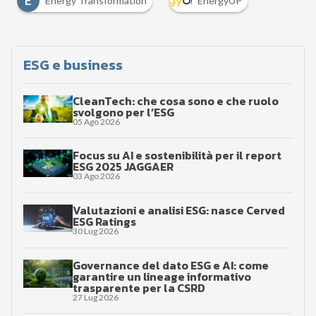
E
Energy Transformation
EnergyUP
ESG e business
CleanTech: che cosa sono e che ruolo
svolgono per l’ESG
05 Ago 2026
Focus su AI e sostenibilità per il report
ESG 2025 JAGGAER
03 Ago 2026
Valutazioni e analisi ESG: nasce Cerved
ESG Ratings
30 Lug 2026
Governance del dato ESG e AI: come
garantire un lineage informativo
trasparente per la CSRD
27 Lug 2026