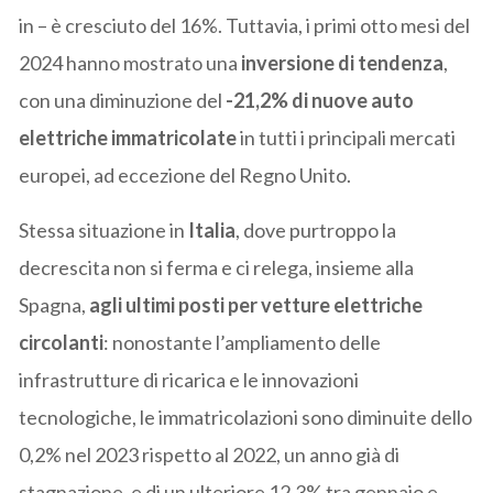
in – è cresciuto del 16%. Tuttavia, i primi otto mesi del
2024 hanno mostrato una
inversione di tendenza
,
con una diminuzione del
-21,2% di nuove auto
elettriche immatricolate
in tutti i principali mercati
europei, ad eccezione del Regno Unito.
Stessa situazione in
Italia
, dove purtroppo la
decrescita non si ferma e ci relega, insieme alla
Spagna,
agli ultimi posti per vetture elettriche
circolanti
: nonostante l’ampliamento delle
infrastrutture di ricarica e le innovazioni
tecnologiche, le immatricolazioni sono diminuite dello
0,2% nel 2023 rispetto al 2022, un anno già di
stagnazione, e di un ulteriore 12,3% tra gennaio e