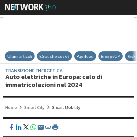
Auto elettriche in Europa: calo 
Ultimi articoli
ESG: che cos'è?
Agrifood
EnergyUP
Risk
TRANSIZIONE ENERGETICA
Auto elettriche in Europa: calo di
immatricolazioni nel 2024
Home
Smart City
Smart Mobility