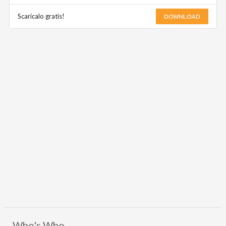
DOWNLOAD
Scaricalo gratis!
Who's Who