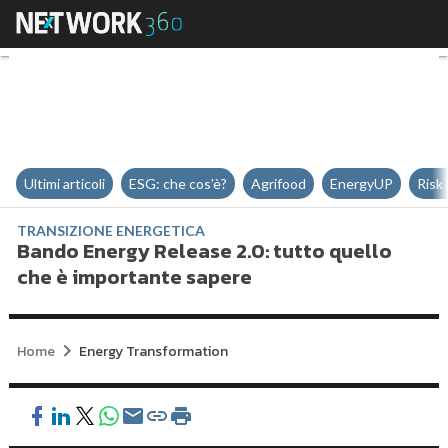
Bando Energy Release 2.0: tutto
Ultimi articoli
ESG: che cos'è?
Agrifood
EnergyUP
Risk
TRANSIZIONE ENERGETICA
Bando Energy Release 2.0: tutto quello
che è importante sapere
Home
Energy Transformation