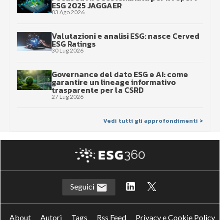
ESG 2025 JAGGAER
03 Ago 2026
Valutazioni e analisi ESG: nasce Cerved
ESG Ratings
30 Lug 2026
Governance del dato ESG e AI: come
garantire un lineage informativo
trasparente per la CSRD
27 Lug 2026
Vedi tutti gli approfondimenti >
Seguici
About
Autori
Tags
Rss Feed
Privacy e Cookie Policy