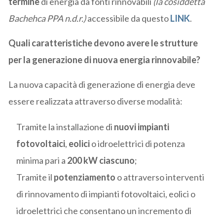
termine
di energia da fonti rinnovabili
(la cosiddetta
Bachehca PPA n.d.r.)
accessibile da questo
LINK
.
Quali caratteristiche devono avere le strutture
per la generazione di nuova energia rinnovabile?
La nuova capacità di generazione di energia deve
essere realizzata attraverso diverse modalità:
Tramite la installazione di
nuovi impianti
fotovoltaici
,
eolici
o idroelettrici di potenza
minima pari a
200 kW ciascuno
;
Tramite il
potenziamento
o attraverso interventi
di rinnovamento di impianti fotovoltaici, eolici o
idroelettrici che consentano un incremento di