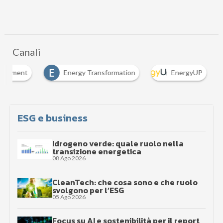
Canali
E
nagement
Energy Transformation
EnergyUP
ESG e business
Idrogeno verde: quale ruolo nella
transizione energetica
08 Ago 2026
CleanTech: che cosa sono e che ruolo
svolgono per l’ESG
05 Ago 2026
Focus su AI e sostenibilità per il report