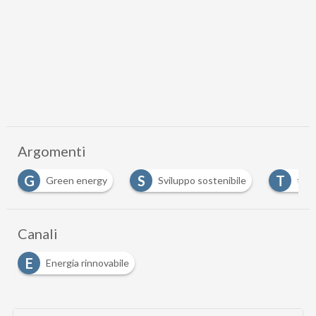
Argomenti
S
T
energy
Sviluppo sostenibile
transizione energetica
Canali
E
Energia rinnovabile