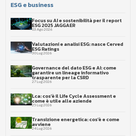
ESG e business
Focus su AI e sostenibilità per il report
ESG 2025 JAGGAER
03 Ago 2026
Valutazioni e analisi ESG: nasce Cerved
ESG Ratings
30 Lug 2026
Governance del dato ESG e AI: come
garantire un lineage informativo
trasparente per la CSRD
27 Lug 2026
Lca: cos’è il Life Cycle Assessment e
come è utile alle aziende
25 Lug 2026
Transizione energetica: cos’è e come
avviene
24 Lug 2026