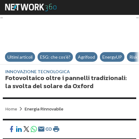
Fotovoltaico oltre i pannelli trad
Ultimi articoli
ESG: che cos'è?
Agrifood
EnergyUP
Risk
INNOVAZIONE TECNOLOGICA
Fotovoltaico oltre i pannelli tradizionali:
la svolta del solare da Oxford
Home
Energia Rinnovabile