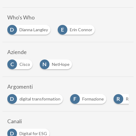
Who's Who
D
E
Dianna Langley
Erin Connor
Aziende
C
N
Cisco
NetHope
Argomenti
F
R
S
Formazione
Risk Management
sicurezza
Canali
D
Digital for ESG