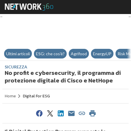
No profit e cybersecurity, il pr
Ultimi articoli
ESG: che cos'è?
Agrifood
EnergyUP
Risk M
SICUREZZA
No profit e cybersecurity, il programma di
protezione digitale di Cisco e NetHope
Home
Digital For ESG