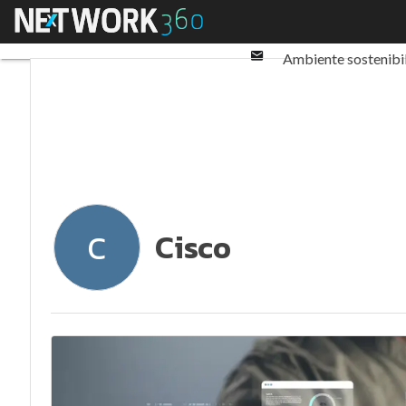
Twitter
Menu
Ultimi articoli
ESG: 
Linkedin
Email
Ambiente sostenibi
Normative e Compl
Cisco
C