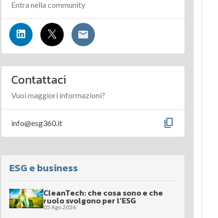
Entra nella community
Contattaci
Vuoi maggiori informazioni?
content_copy
info@esg360.it
ESG e business
CleanTech: che cosa sono e che
ruolo svolgono per l’ESG
05 Ago 2026