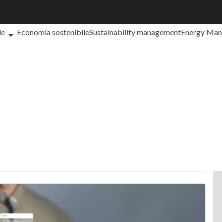
che cos'è?
Agrifood
EnergyUP
Risk Management
Sostenibilità: 
le
Economia sostenibile
Sustainability management
Energy Ma
iance
Corporate governance
Digital for ESG
ESG Smart Data
Ult