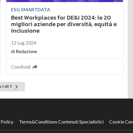
ESG SMARTDATA
Best Workplaces for DE&I 2024: le 20
migliori aziende per diversità, equità e
inclusione
12 Lug 2024
di
Redazione
Condividi
Pagina
 1 di 7
successiva
 Policy
Terms&Conditions Contenuti Specialistici
Cookie Cen