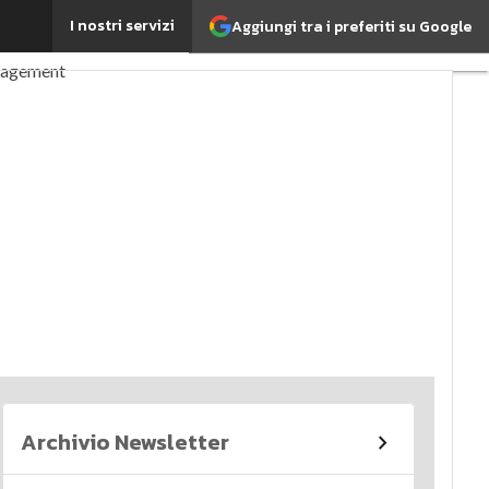
I nostri servizi
Aggiungi tra i preferiti su Google
perché è importante?
nagement
imi articoli
Archivio Newsletter