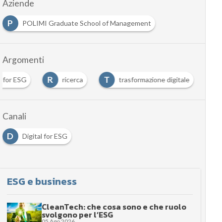
Aziende
P
POLIMI Graduate School of Management
Argomenti
R
T
l for ESG
ricerca
trasformazione digitale
Canali
D
Digital for ESG
ESG e business
CleanTech: che cosa sono e che ruolo
svolgono per l’ESG
05 Ago 2026