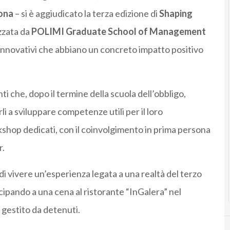
lona
– si è aggiudicato la terza edizione di
Shaping
zzata da
POLIMI Graduate School of Management
i innovativi che abbiano un concreto impatto positivo
i che, dopo il termine della scuola dell’obbligo,
li a sviluppare competenze utili per il loro
shop dedicati, con il coinvolgimento in prima persona
r.
à di vivere un’esperienza legata a una realtà del terzo
ecipando a una cena al ristorante “InGalera” nel
 gestito da detenuti.