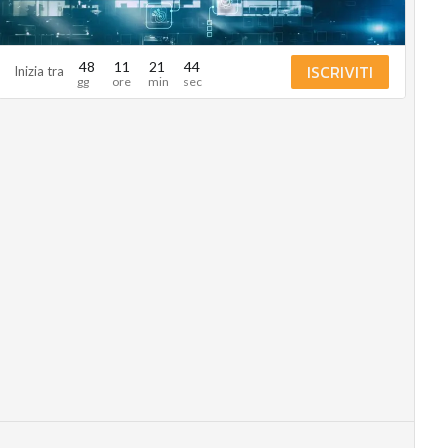
Energy
Management
Normative
48
11
21
43
ISCRIVITI
e
Inizia tra
Compliance
Corporate
governance
Digital for
ESG
ESG Smart
Data
Ultimi
articoli