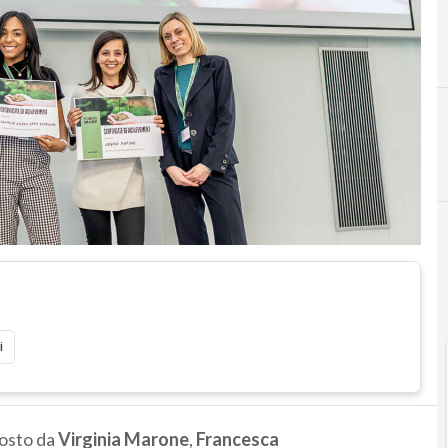
D
Digita
i
posto da
Virginia Marone
,
Francesca