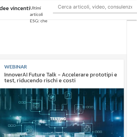
dee vincenti
Ultimi
articoli
ESG: che
cos'è?
Agrifood
EnergyUP
Risk
Management
WEBINAR
Sostenibilità:
InnoverAI Future Talk - Accelerare prototipi e
perché è
test, riducendo rischi e costi
importante?
Ambiente
sostenibile
Economia
sostenibile
Sustainability
management