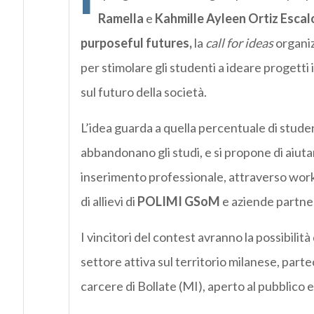
Ramella
e
Kahmille Ayleen Ortiz Esca
purposeful futures,
la
call for ideas
organi
per stimolare gli studenti a ideare progett
sul futuro della società.
L’idea guarda a quella percentuale di student
abbandonano gli studi, e si propone di aiutar
inserimento professionale, attraverso work
di allievi di
POLIMI GSoM
e aziende partne
I vincitori del contest avranno la possibilit
settore attiva sul territorio milanese, part
carcere di Bollate (MI), aperto al pubblico e