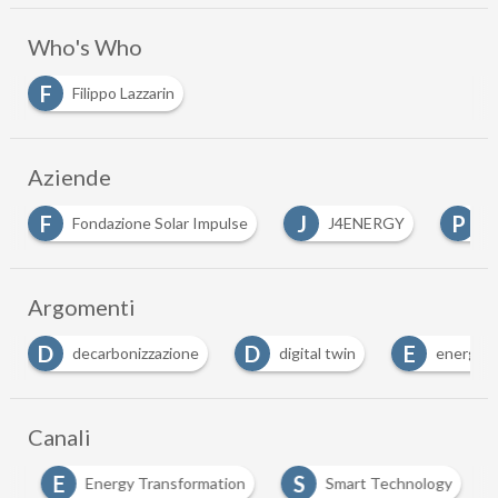
Who's Who
F
Filippo Lazzarin
Aziende
J
P
P
J4ENERGY
Pariter Partners
Pariter Ro
…
Argomenti
D
E
I
digital twin
energia
intelligenza artificia
…
Canali
E
S
h
Energy Transformation
Smart Technology