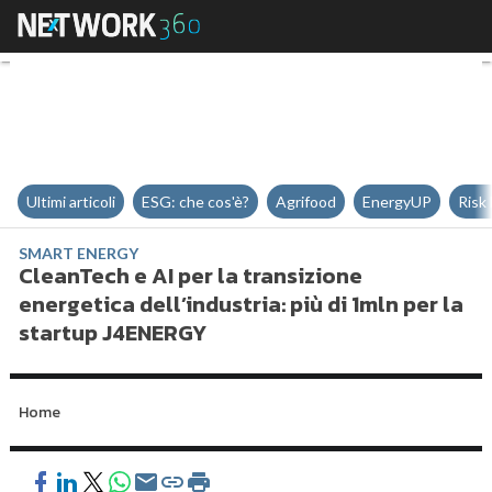
CleanTech e AI per la transizione
Ultimi articoli
ESG: che cos'è?
Agrifood
EnergyUP
Risk
SMART ENERGY
CleanTech e AI per la transizione
energetica dell’industria: più di 1mln per la
startup J4ENERGY
Home