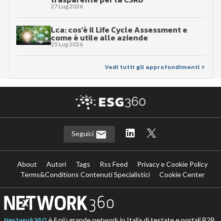
27 Lug 2026
Lca: cos’è il Life Cycle Assessment e
come è utile alle aziende
25 Lug 2026
Vedi tutti gli approfondimenti >
Seguici
About
Autori
Tags
Rss Feed
Privacy e Cookie Policy
Terms&Conditions Contenuti Specialistici
Cookie Center
Nextwork360
è il più grande network in Italia di testate e portali B2B