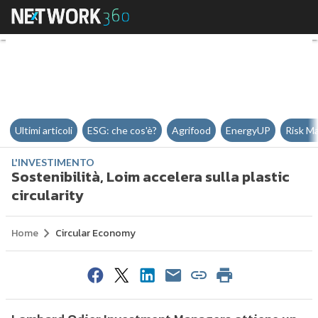
Sostenibilità, Loim accelera sulla
Ultimi articoli
ESG: che cos'è?
Agrifood
EnergyUP
Risk M
L'INVESTIMENTO
Sostenibilità, Loim accelera sulla plastic
circularity
Home
Circular Economy