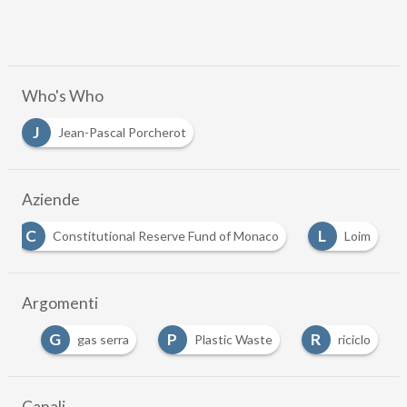
Who's Who
J
Jean-Pascal Porcherot
Aziende
C
L
Constitutional Reserve Fund of Monaco
Loim
Argomenti
G
P
R
are
gas serra
Plastic Waste
riciclo
Canali