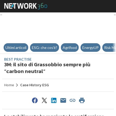
3M: il sito di Grassobbio sempre
Ultimi articoli
ESG: che cos'è?
Agrifood
EnergyUP
Risk M
BEST PRACTISE
3M: il sito di Grassobbio sempre più
“carbon neutral”
Home
Case History ESG