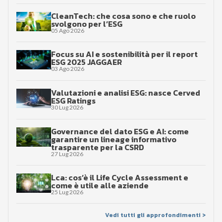
CleanTech: che cosa sono e che ruolo
svolgono per l’ESG
05 Ago 2026
Focus su AI e sostenibilità per il report
ESG 2025 JAGGAER
03 Ago 2026
Valutazioni e analisi ESG: nasce Cerved
ESG Ratings
30 Lug 2026
Governance del dato ESG e AI: come
garantire un lineage informativo
trasparente per la CSRD
27 Lug 2026
Lca: cos’è il Life Cycle Assessment e
come è utile alle aziende
25 Lug 2026
Vedi tutti gli approfondimenti >