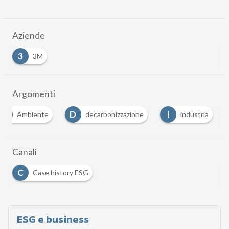
Aziende
3
3M
Argomenti
A
D
I
Ambiente
decarbonizzazione
industria
Canali
C
Case history ESG
ESG e business