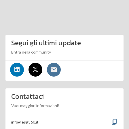
Segui gli ultimi update
Entra nella community
Contattaci
Vuoi maggiori informazioni?
content_copy
info@esg360.it