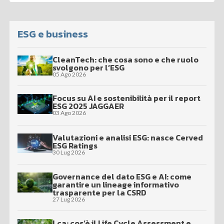
ESG e business
CleanTech: che cosa sono e che ruolo
svolgono per l’ESG
05 Ago 2026
Focus su AI e sostenibilità per il report
ESG 2025 JAGGAER
03 Ago 2026
Valutazioni e analisi ESG: nasce Cerved
ESG Ratings
30 Lug 2026
Governance del dato ESG e AI: come
garantire un lineage informativo
trasparente per la CSRD
27 Lug 2026
Lca: cos’è il Life Cycle Assessment e