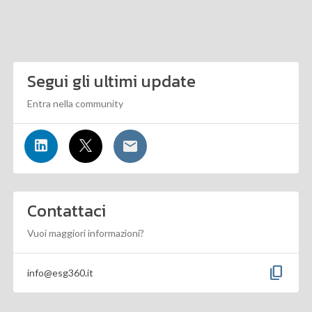
Segui gli ultimi update
Entra nella community
Contattaci
Vuoi maggiori informazioni?
content_copy
info@esg360.it