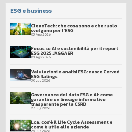
ESG e business
CleanTech: che cosa sono e che ruolo
svolgono per l’ESG
05 Ago 2026
Focus su AI e sostenibilità per il report
ESG 2025 JAGGAER
03 Ago 2026
Valutazioni e analisi ESG: nasce Cerved
ESG Ratings
30 Lug 2026
Governance del dato ESG e AI: come
garantire un lineage informativo
trasparente per la CSRD
27 Lug 2026
Lca: cos’è il Life Cycle Assessment e
come è utile alle aziende
25 Lug 2026